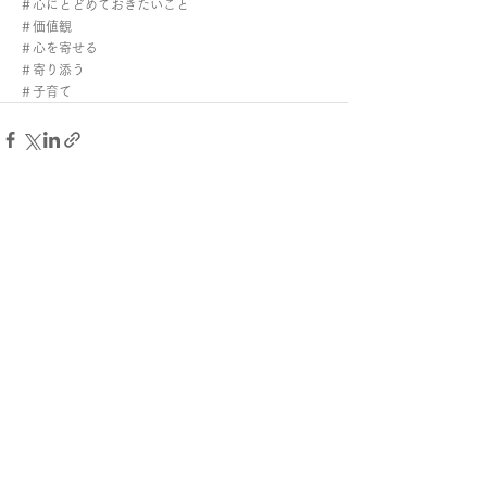
＃心にとどめておきたいこと
＃価値観
＃心を寄せる
＃寄り添う
＃子育て
すべて表示
最新記事