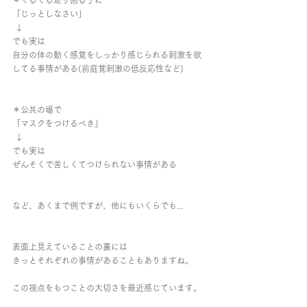
＊ぐるぐる走り回る子に
「じっとしなさい」
 ↓
でも実は
自分の体の動く感覚をしっかり感じられる刺激を欲
してる事情がある(前庭覚刺激の低反応性など)
＊公共の場で
「マスクをつけるべき」
 ↓
でも実は
ぜんそくで苦しくてつけられない事情がある
など、あくまで例ですが、他にもいくらでも...
表面上見えていることの裏には
きっとそれぞれの事情があることもありますね。
この視点をもつことの大切さを最近感じています。