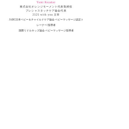
Yumi Kozakai
株式会社オレンジモーメント代表取締役
​プレシャスタッチケア協会代表
2525 with you 主宰
JABC日本ベビー＆チャイルドケア協会 ベビーマッサージ認定ト
レーナー/指導者
国際リドルキッズ協会 ベビーマッサージ指導者
国際リドルキッズ協会 ベビーマッサージ上級指導者
国際リドルキッズ協会 小児タッチケアセラピスト
国際リドルキッズ協会キッズインコンタクト指導者
現在18歳長男と15歳長女の2児の母
1975年東京都生まれ。上智大学文学部教育学科卒業
後、サントリーホールディングス株式会社に入社
し、人事部、コンプライアンス推進部、広報部を経
験。育休明けに復職後、子ども2人を11時間預けな
がら、2時間弱かけて通勤。仕事と育児に奮闘する
中で、仕事がうまく回らず自己肯定感が下がり、家
で泣く日々。円形脱毛症にもなる。忙しすぎること
で子どもへの罪悪感が高まり、長男の小学校入学を
きっかけに、働き方や自分の生き方を見つめ直す。