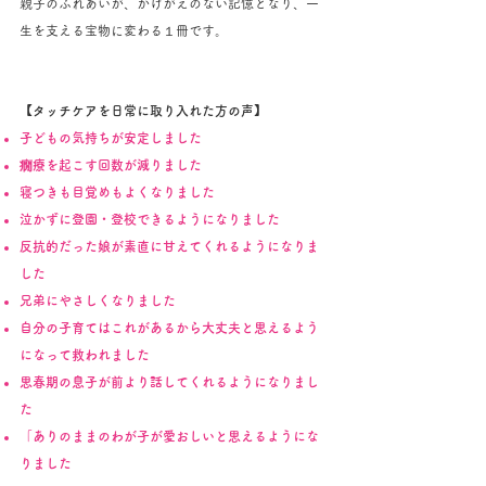
親子のふれあいが、かけがえのない記憶となり、一
生を支える宝物に変わる１冊です。
【タッチケアを日常に取り入れた方の声】
子どもの気持ちが安定しました
癇療を起こす回数が減りました
寝つきも目覚めもよくなりました
泣かずに登園・登校できるようになりました
反抗的だった娘が素直に甘えてくれるようになりま
した
兄弟にやさしくなりました
自分の子育てはこれがあるから大丈夫と思えるよう
になって救われました
思春期の息子が前より話してくれるようになりまし
た
「ありのままのわが子が愛おしいと思えるようにな
りました