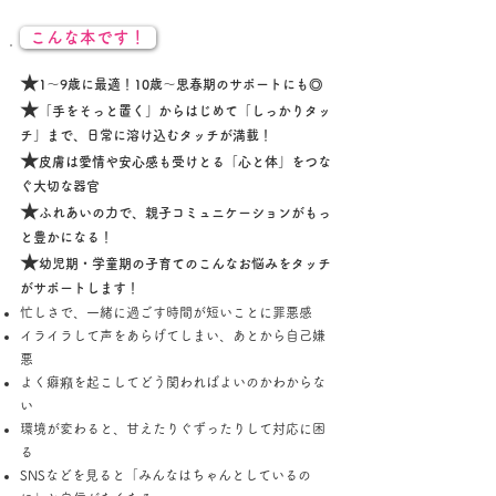
こんな本です！
★
1～9歳に最適！10歳～思春期のサポートにも◎​
★
「手をそっと置く」からはじめて「しっかりタッ
チ」まで、日常に溶け込むタッチが満載​！
★
皮膚は愛情や安心感も受けとる「心と体」をつな
ぐ大切な器官​
★
ふれあいの力で、親子コミュニケーションがもっ
と豊かになる！​
★
幼児期・学童期の子育てのこんなお悩みをタッチ
がサポートします！​
忙しさで、一緒に過ごす時間が短いことに罪悪感
イライラして声をあらげてしまい、あとから自己嫌
悪
よく癖癪を起こしてどう関わればよいのかわからな
い
環境が変わると、甘えたりぐずったりして対応に困
る
SNSなどを見ると「みんなはちゃんとしているの