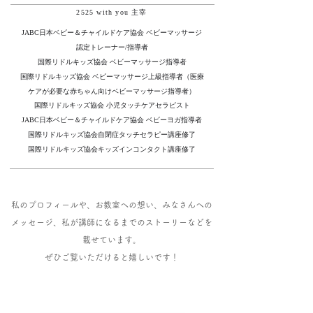
2525 with you 主宰
JABC日本ベビー＆チャイルドケア協会 ベビーマッサージ
認定トレーナー/指導者
国際リドルキッズ協会 ベビーマッサージ指導者
国際リドルキッズ協会 ベビーマッサージ上級指導者（医療
ケアが必要な赤ちゃん向けベビーマッサージ指導者）
国際リドルキッズ協会 小児タッチケアセラピスト
JABC日本ベビー＆チャイルドケア協会 ベビーヨガ指導者
国際リドルキッズ協会自閉症タッチセラピー講座修了
国際リドルキッズ協会キッズインコンタクト講座修了
​私のプロフィールや、お教室への想い、みなさんへの
メッセージ、私が講師になるまでのストーリーなどを
載せています。
ぜひご覧いただけると嬉しいです！
​Click!