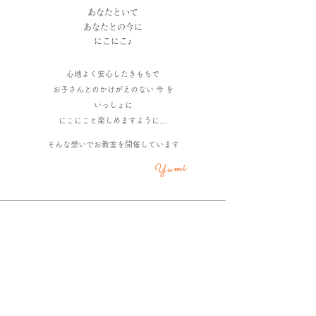
あなたといて
あなたとの今に
にこにこ♪
​
心地よく安心したきもちで
お
子さんとの
かけがえのない 今 を
​いっしょに
にこにこと楽しめますように…
そんな想いでお教室を開催しています
Yumi