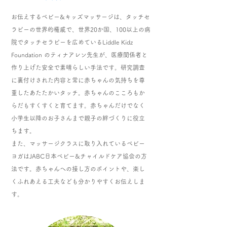
お伝えするベビー&キッズマッサージは、タッチセ
ラピーの世界的権威で、世界20か国、100以上の病
院でタッチセラピーを広めているLiddle Kidz
Foundation のティナアレン先生が、医療関係者と
作り上げた安全で素晴らしい手法です。研究調査
に裏付けされた内容と常に赤ちゃんの気持ちを尊
重したあたたかいタッチ。赤ちゃんのこころもか
らだもすくすくと育てます。赤ちゃんだけでなく
小学生以降のお子さんまで親子の絆づくりに役立
ちます。
また、マッサージクラスに取り入れているベビー
ヨガはJABC日本ベビー&チャイルドケア協会の方
法です。赤ちゃんへの接し方のポイントや、楽し
くふれあえる工夫なども分かりやすくお伝えしま
す。