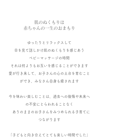
肌のぬくもりは
​赤ちゃんの一生のおまもり
​ゆったりとリラックスして
目を見て話しかけ肌のぬくもりを感じあう
ベビーマッサージの時間
それは何よりもお互いを感じることができます
​愛が行き来して、お子さんの心の土台を育むこと
ができ、みなさん自身も癒されます
今を味わい楽しむことは、過去への後悔や未来へ
の不安にとらわれることなく
ありのままのお子さんをみつめられる子育てに
つながります
「子どもと向き合えてとても楽しい時間でした」