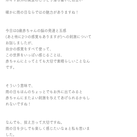
木々やお外の風景のしっとり落ち着いた色合い
確かに雨の日ならではの魅力がありますね！
今日は0歳赤ちゃんの脳の発達と五感
(あと他に2つの感覚もありますが)への刺激について
お話しましたが、
自分の感覚をすべて使って、
この世界をいっぱい感じることは、
赤ちゃんにとってとても大切で素晴らしいことなん
です。
そういう意味で、
雨の日もほんのちょっとでもお外に出てみると
赤ちゃんにまたよい刺激を与えてあげられるかもし
れないですね！
なんでも、捉え方って大切ですね。
雨の日を少しでも楽しく感じたいなぁと私も思いま
した。