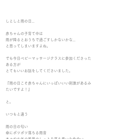
しとしと雨の日...
赤ちゃんの子育て中は
雨が降るとおうちで過ごすしかないかな...
と思ってしまいますよね。
でも今日ベビーマッサージクラスに参加くださった
ある方が
とてもいいお話をしてくださいました。
『雨の日こそ赤ちゃんにいっぱいいい刺激があるみ
たいですよ！』
と。
いつもと違う
雨の日の匂い
傘にポツポツ落ちる雨音