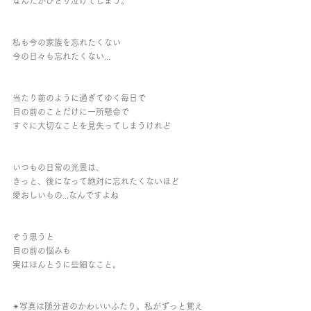
なんだかひとり泣けてしまう。
私も今の家族を忘れたくない
今の日々も忘れたくない...
当たり前のように過ぎてゆく毎日で
目の前のことだけに一所懸命で
すぐに大切なことを見失ってしまうけれど
いつもの日常の光景は、
きっと、後になって絶対に忘れたくないほど
愛おしいもの...なんですよね
そう思うと
目の前の悩みも
実はほんとうに些細なこと。
✴︎写真は随分昔のかわいいふたり。私がずっと覚え